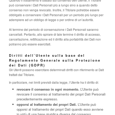
Quando il trattamento è basato sul consenso dell’Utente, il Titolare
può conservare i Dati Personali più a lungo sino a quando detto
consenso non venga revocato. Inoltre, il Titolare potrebbe essere
obbligato a conservare i Dati Personali per un periodo più lungo per
adempiere ad un obbligo di legge o per ordine di un’autorità.
Al termine del periodo di conservazione i Dati Personali saranno
cancellati. Pertanto, allo spirare di tale termine il diritto di accesso,
cancellazione, rettificazione ed il diritto alla portabilità dei Dati non
potranno più essere esercitati.
Diritti dell’Utente sulla base del
Regolamento Generale sulla Protezione
dei Dati (GDPR)
Gli Utenti possono esercitare determinati diritti con riferimento ai Dati
trattati dal Titolare.
In particolare, nei limiti previsti dalla legge, l’Utente ha il diritto di:
revocare il consenso in ogni momento.
L’Utente può
revocare il consenso al trattamento dei propri Dati Personali
precedentemente espresso.
opporsi al trattamento dei propri Dati.
L’Utente può
opporsi al trattamento dei propri Dati quando esso avviene
in virtù di una base giuridica diversa dal consenso.