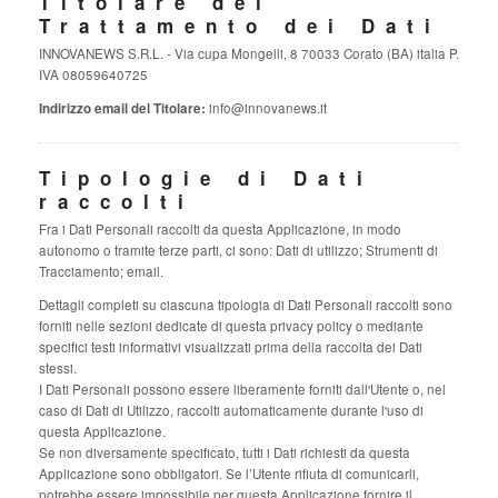
Titolare del
Trattamento dei Dati
INNOVANEWS S.R.L. - Via cupa Mongelli, 8 70033 Corato (BA) italia P.
IVA 08059640725
Indirizzo email del Titolare:
info@innovanews.it
Tipologie di Dati
raccolti
Fra i Dati Personali raccolti da questa Applicazione, in modo
autonomo o tramite terze parti, ci sono: Dati di utilizzo; Strumenti di
Tracciamento; email.
Dettagli completi su ciascuna tipologia di Dati Personali raccolti sono
forniti nelle sezioni dedicate di questa privacy policy o mediante
specifici testi informativi visualizzati prima della raccolta dei Dati
stessi.
I Dati Personali possono essere liberamente forniti dall'Utente o, nel
caso di Dati di Utilizzo, raccolti automaticamente durante l'uso di
questa Applicazione.
Se non diversamente specificato, tutti i Dati richiesti da questa
Applicazione sono obbligatori. Se l’Utente rifiuta di comunicarli,
potrebbe essere impossibile per questa Applicazione fornire il